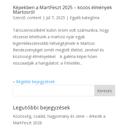
Képekben a MartFeszt 2025 – közös élmények
Martosról
Szerző:
content
|
júl 7, 2025
|
Egyéb kategória
Társszervezőként külön öröm volt számunkra, hogy
részesei lehettünk a martosi nyár egyik
legemlékezetesebb hétvégéjének! A Martosi
Rendezvényliget ismét megtelt élettel, zenével és
közösségi élményekkel. A galéria képei hűen
visszaadják a hangulatot: a Felvidéki...
« Régebbi bejegyzések
Legutóbbi bejegyzések
Közösség, család, hagyomány és zene – érkezik a
MartFeszt 2026