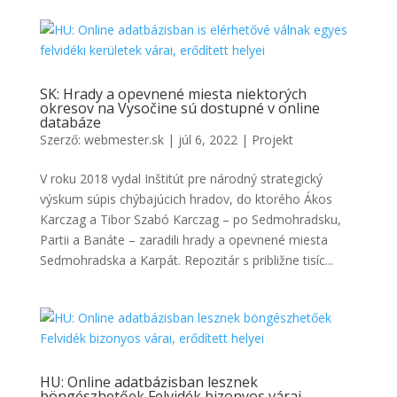
SK: Hrady a opevnené miesta niektorých
okresov na Vysočine sú dostupné v online
databáze
Szerző:
webmester.sk
|
júl 6, 2022
|
Projekt
V roku 2018 vydal Inštitút pre národný strategický
výskum súpis chýbajúcich hradov, do ktorého Ákos
Karczag a Tibor Szabó Karczag – po Sedmohradsku,
Partii a Banáte – zaradili hrady a opevnené miesta
Sedmohradska a Karpát. Repozitár s približne tisíc...
HU: Online adatbázisban lesznek
böngészhetőek Felvidék bizonyos várai,