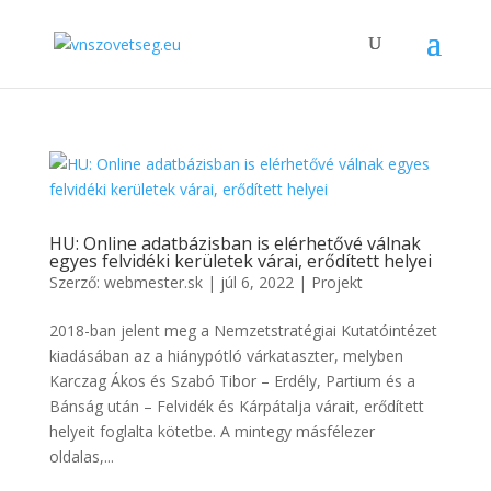
HU: Online adatbázisban is elérhetővé válnak
egyes felvidéki kerületek várai, erődített helyei
Szerző:
webmester.sk
|
júl 6, 2022
|
Projekt
2018-ban jelent meg a Nemzetstratégiai Kutatóintézet
kiadásában az a hiánypótló várkataszter, melyben
Karczag Ákos és Szabó Tibor – Erdély, Partium és a
Bánság után – Felvidék és Kárpátalja várait, erődített
helyeit foglalta kötetbe. A mintegy másfélezer
oldalas,...