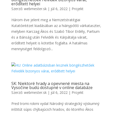
erődített helyei
Szerző:
webmester.sk
|
júl 6, 2022
|
Projekt
Három éve jelent meg a Nemzetstratégiai
Kutatóintézet kiadásában az a hiánypótló várkataszter,
melyben Karczag Ákos és Szabó Tibor Erdély, Partium
és a Bánság után Felvidék és Kárpátalja várait,
erődített helyeit is kötetbe foglalta. A hatalmas
mennyiséget feldolgozó...
SK: Niektoré hrady a opevnené miesta na
Vysočine budú dostupné v online databáze
Szerző:
webmester.sk
|
júl 6, 2022
|
Projekt
Pred tromi rokmi vydal Národný strategický výskumný
inštitút súpis chýbajúcich hradov, do ktorého Ákos