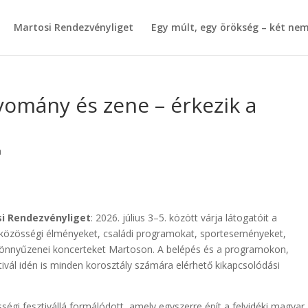
Martosi Rendezvényliget
Egy múlt, egy örökség – két ne
yomány és zene – érkezik a
a
i Rendezvényliget
: 2026. július 3–5. között várja látogatóit a
 közösségi élményeket, családi programokat, sporteseményeket,
könnyűzenei koncerteket Martoson. A belépés és a programokon,
ztivál idén is minden korosztály számára elérhető kikapcsolódási
égi fesztivállá formálódott, amely egyszerre épít a felvidéki magyar