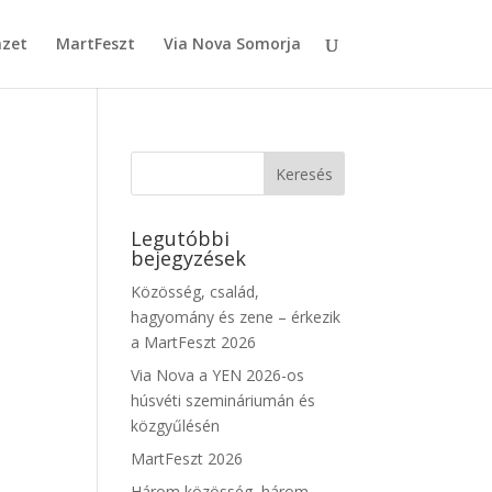
mzet
MartFeszt
Via Nova Somorja
Legutóbbi
bejegyzések
Közösség, család,
hagyomány és zene – érkezik
a MartFeszt 2026
Via Nova a YEN 2026-os
húsvéti szemináriumán és
közgyűlésén
MartFeszt 2026
Három közösség, három