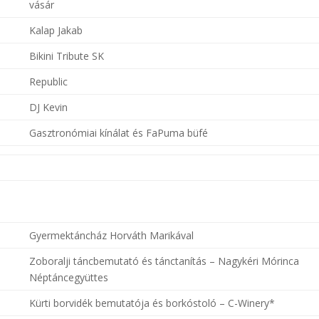
vásár
Kalap Jakab
Bikini Tribute SK
Republic
DJ Kevin
Gasztronómiai kínálat és FaPuma büfé
Gyermektáncház Horváth Marikával
Zoboralji táncbemutató és tánctanítás – Nagykéri Mórinca
Néptáncegyüttes
Kürti borvidék bemutatója és borkóstoló – C-Winery*