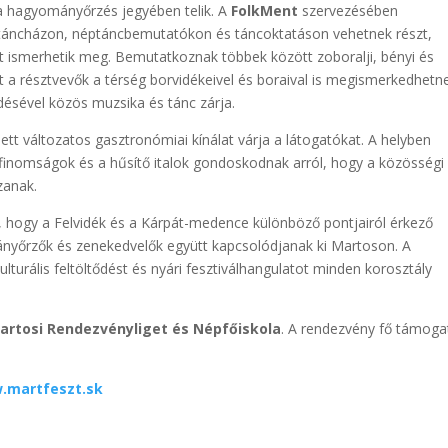
a hagyományőrzés jegyében telik. A
FolkMent
szervezésében
táncházon, néptáncbemutatókon és táncoktatáson vehetnek részt,
ismerhetik meg. Bemutatkoznak többek között zoboralji, bényi és
 résztvevők a térség borvidékeivel és boraival is megismerkedhetne
sével közös muzsika és tánc zárja.
ett változatos gasztronómiai kínálat várja a látogatókat. A helyben
le finomságok és a hűsítő italok gondoskodnak arról, hogy a közösségi
zanak.
a, hogy a Felvidék és a Kárpát-medence különböző pontjairól érkező
ányőrzők és zenekedvelők együtt kapcsolódjanak ki Martoson. A
lturális feltöltődést és nyári fesztiválhangulatot minden korosztály
artosi Rendezvényliget és Népfőiskola
. A rendezvény fő támoga
.martfeszt.sk