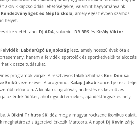
ált aktív kikapcsolódási lehetőségekre, valamint hagyományaink
 Rendezvényliget és Népfőiskola
, amely egész évben számos
ad helyet.
veszi kezdetét, ahol
DJ ADA
, valamint
DR BRS
és
Király Viktor
. Felvidéki Labdarúgó Bajnokság
lesz, amely hosszú évek óta a
tesemény, hanem a felvidéki sportolók és sportkedvelők találkozás
érhetik össze tudásukat.
színes programok várják. A résztvevők találkozhatnak
Kéri Denisa
ke Enikő
vezetésével. A programot
Kalap Jakab
koncertje teszi telje
zerűbb előadója. A kínálatot ugrálóvár, arcfestés és kézműves
rja az érdeklődőket, ahol egyedi termékek, ajándéktárgyak és helyi
tba. A
Bikini Tribute SK
idézi meg a magyar rockzene ikonikus dalait
ók meghatározó slágereivel érkezik Martosra. A napot
DJ Kevin
zárja