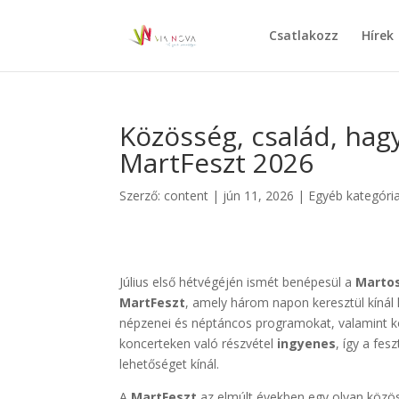
Csatlakozz
Hírek
Közösség, család, hag
MartFeszt 2026
Szerző:
content
|
jún 11, 2026
|
Egyéb kategóri
Július első hétvégéjén ismét benépesül a
Martos
MartFeszt
, amely három napon keresztül kínál
népzenei és néptáncos programokat, valamint 
koncerteken való részvétel
ingyenes
, így a fes
lehetőséget kínál.
A
MartFeszt
az elmúlt években egy olyan közöss