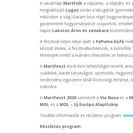
A vasárnapi
MartFolk
a népzene, a néptánc és 
megvalósuló
Lugas
során a látogatók gyermek
miközben a Vág–Garam közi régió hagyományait 
garammenti hagyományőrző csoportok, emellett a
napot
Lakatos Áron és zenekara
közreműködé
A fesztivál teljes ideje alatt a
FaPuma büfé
mell
készült ételek, a fesztiválkedvencek, a különfé
élmények mellől a kulináris élvezetek se hiányoz
A
MartFeszt
évről évre lehetőséget teremt arr
családok, baráti társaságok, sportolók, hagyom
rendezvény egyszerre kínál közösségi élményt, ku
számára.
A
MartFeszt 2026
szervezői a
Via Nova
és a
M
MOL
és a
MOL – Új Európa Alapítvány
.
További információk és részletes program:
www
Részletes program