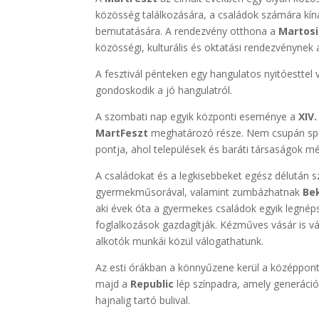
közösség találkozására, a családok számára kín
bemutatására. A rendezvény otthona a
Martosi
közösségi, kulturális és oktatási rendezvénynek 
A fesztivál pénteken egy hangulatos nyitóesttel 
gondoskodik a jó hangulatról.
A szombati nap egyik központi eseménye a
XIV
MartFeszt
meghatározó része. Nem csupán spor
pontja, ahol települések és baráti társaságok m
A családokat és a legkisebbeket egész délután 
gyermekműsorával, valamint zumbázhatnak
Be
aki évek óta a gyermekes családok egyik legnéps
foglalkozások gazdagítják. Kézműves vásár is vá
alkotók munkái közül válogathatunk.
Az esti órákban a könnyűzene kerül a középpon
majd a
Republic
lép színpadra, amely generáci
hajnalig tartó bulival.